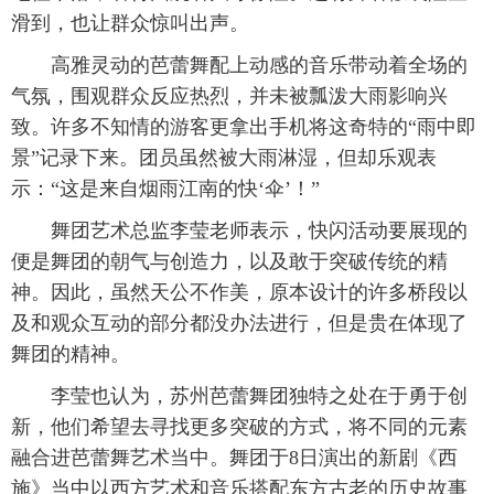
滑到，也让群众惊叫出声。
高雅灵动的芭蕾舞配上动感的音乐带动着全场的
气氛，围观群众反应热烈，并未被瓢泼大雨影响兴
致。许多不知情的游客更拿出手机将这奇特的“雨中即
景”记录下来。团员虽然被大雨淋湿，但却乐观表
示：“这是来自烟雨江南的快‘伞’！”
舞团艺术总监李莹老师表示，快闪活动要展现的
便是舞团的朝气与创造力，以及敢于突破传统的精
神。因此，虽然天公不作美，原本设计的许多桥段以
及和观众互动的部分都没办法进行，但是贵在体现了
舞团的精神。
李莹也认为，苏州芭蕾舞团独特之处在于勇于创
新，他们希望去寻找更多突破的方式，将不同的元素
融合进芭蕾舞艺术当中。舞团于8日演出的新剧《西
施》当中以西方艺术和音乐搭配东方古老的历史故事