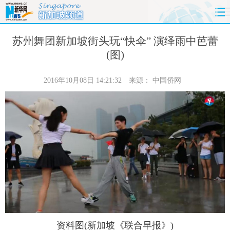
首页
时政
国际
财经
苏州舞团新加坡街头玩“快伞” 演绎雨中芭蕾
(图)
娱乐
体育
人事
教育
2016年10月08日 14:21:32
来源：
中国侨网
时尚
思客
地方
法治
港澳
台湾
华人
汽车
科技
能源
房产
公司
图片
视频
彩票
食品
旅游
健康
信息化
数据
金融
公益
军事
无人机
资料图(新加坡《联合早报》)