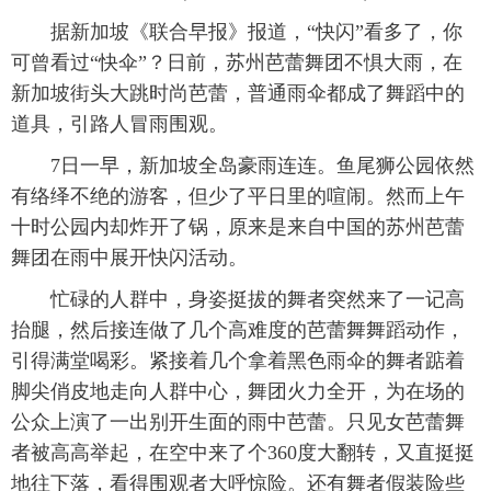
据新加坡《联合早报》报道，“快闪”看多了，你
富媒体
摄影
新华广播
可曾看过“快伞”？日前，苏州芭蕾舞团不惧大雨，在
新加坡街头大跳时尚芭蕾，普通雨伞都成了舞蹈中的
新华电视中文
新华电视英文
返回PC
道具，引路人冒雨围观。
7日一早，新加坡全岛豪雨连连。鱼尾狮公园依然
有络绎不绝的游客，但少了平日里的喧闹。然而上午
十时公园内却炸开了锅，原来是来自中国的苏州芭蕾
舞团在雨中展开快闪活动。
忙碌的人群中，身姿挺拔的舞者突然来了一记高
抬腿，然后接连做了几个高难度的芭蕾舞舞蹈动作，
引得满堂喝彩。紧接着几个拿着黑色雨伞的舞者踮着
脚尖俏皮地走向人群中心，舞团火力全开，为在场的
公众上演了一出别开生面的雨中芭蕾。只见女芭蕾舞
者被高高举起，在空中来了个360度大翻转，又直挺挺
地往下落，看得围观者大呼惊险。还有舞者假装险些