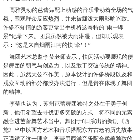
高雅灵动的芭蕾舞配上动感的音乐带动着全场的气
氛，围观群众反应热烈，并未被瓢泼大雨影响兴致。
许多不知情的游客更拿出手机将这奇特的“雨中即
景”记录下来。团员虽然被大雨淋湿，但却乐观表
示：“这是来自烟雨江南的快‘伞’！”
舞团艺术总监李莹老师表示，快闪活动要展现的便
是舞团的朝气与创造力，以及敢于突破传统的精神。
因此，虽然天公不作美，原本设计的许多桥段以及和
观众互动的部分都没办法进行，但是贵在体现了舞团
的精神。
李莹也认为，苏州芭蕾舞团独特之处在于勇于创
新，他们希望去寻找更多突破的方式，将不同的元素
融合进芭蕾舞艺术当中。舞团于8日演出的新剧《西
施》当中以西方艺术和音乐搭配东方古老的历史故事
正遵循了这一理念。李莹用西洋音乐配合柔美雅致的