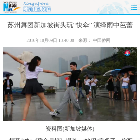
首页
时政
国际
财经
苏州舞团新加坡街头玩“快伞” 演绎雨中芭蕾
娱乐
体育
人事
教育
2016年10月09日 13:40:00
来源：
中国侨网
时尚
思客
地方
法治
港澳
台湾
华人
汽车
科技
能源
房产
公司
图片
视频
彩票
食品
旅游
健康
信息化
数据
资料图(新加坡媒体)
金融
公益
军事
无人机