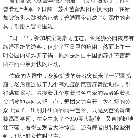
据新加坡《联合早报》报道，“快闪”看多了，你可
曾看过“快伞”？日前，苏州芭蕾舞团不惧大雨，在新
富媒体
摄影
新华广播
加坡街头大跳时尚芭蕾，普通雨伞都成了舞蹈中的道
新华电视中文
新华电视英文
返回PC
具，引路人冒雨围观。
7日一早，新加坡全岛豪雨连连。鱼尾狮公园依然有
络绎不绝的游客，但少了平日里的喧闹。然而上午十
时公园内却炸开了锅，原来是来自中国的苏州芭蕾舞
团在雨中展开快闪活动。
忙碌的人群中，身姿挺拔的舞者突然来了一记高抬
腿，然后接连做了几个高难度的芭蕾舞舞蹈动作，引
得满堂喝彩。紧接着几个拿着黑色雨伞的舞者踮着脚
尖俏皮地走向人群中心，舞团火力全开，为在场的公
众上演了一出别开生面的雨中芭蕾。只见女芭蕾舞者
被高高举起，在空中来了个360度大翻转，又直挺挺地
往下落，看得围观者大呼惊险。还有舞者假装险些滑
到，也让群众惊叫出声。