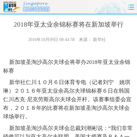
首页
时政
国际
财经
2018年亚太业余锦标赛将在新加坡举行
娱乐
体育
人事
教育
2016年10月09日 08:44:58
来源：
新华社
时尚
思客
地方
法治
新加坡圣淘沙高尔夫球会将举办2018年亚太业余锦
港澳
台湾
华人
汽车
标赛
新华社仁川１０月６日体育专电（记者刘宁 姚琪
科技
能源
房产
公司
琳）２０１６年亚太业余高尔夫球锦标赛６日在韩国
仁川杰克·尼克劳斯高尔夫球会开杆。该赛事组委会宣
图片
视频
彩票
食品
布，２０１８年的比赛将在新加坡圣淘沙高尔夫球会
球场举行。
旅游
健康
信息化
数据
新加坡圣淘沙高尔夫球会总裁刘潮彬说：“我们非常
金融
公益
军事
无人机
骄傲可以与亚太高尔夫联盟、美国大师赛及Ｒ＆Ａ一