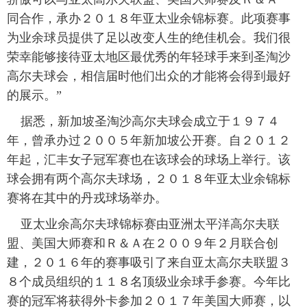
同合作，承办２０１８年亚太业余锦标赛。此项赛事
富媒体
摄影
新华广播
为业余球员提供了足以改变人生的绝佳机会。我们很
荣幸能够接待亚太地区最优秀的年轻球手来到圣淘沙
新华电视中文
新华电视英文
返回PC
高尔夫球会，相信届时他们出众的才能将会得到最好
的展示。”
据悉，新加坡圣淘沙高尔夫球会成立于１９７４
年，曾承办过２００５年新加坡公开赛。自２０１２
年起，汇丰女子冠军赛也在该球会的球场上举行。该
球会拥有两个高尔夫球场，２０１８年亚太业余锦标
赛将在其中的丹戎球场举办。
亚太业余高尔夫球锦标赛由亚洲太平洋高尔夫联
盟、美国大师赛和Ｒ＆Ａ在２００９年２月联合创
建，２０１６年的赛事吸引了来自亚太高尔夫联盟３
８个成员组织的１１８名顶级业余球手参赛。今年比
赛的冠军将获得外卡参加２０１７年美国大师赛，以