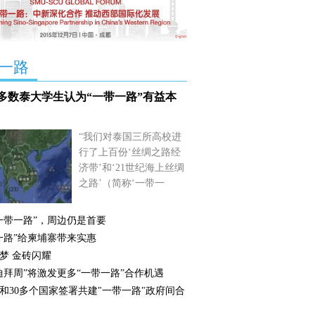
一路
多数泰大学生认为“一带一路”有益本
“我们对泰国三所高校进
行了上百份‘丝绸之路经
济带’和‘21世纪海上丝绸
之路’（简称‘一带一
路’）问卷调查结果显
示，绝大部分本科生认
一带一路”，周边仍是首要
为‘一带一路’有益于泰国
一路”给柬埔寨带来实惠
发展”，广西大学中国--
梦 金砖闪耀
东盟研究院教授岳桂宁18
迪拜周”将激发更多“一带一路”合作机遇
日在接受中新社记者专访
和30多个国家签署共建"一带一路"政府间合
时做出如上表示。
【详
细】