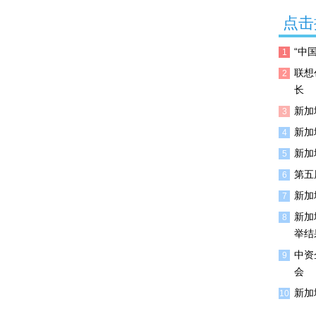
点击
“中
1
联想
2
长
新加
3
新加
4
新加
5
第五
6
新加
7
新加
8
举结
中资
9
会
新加
10