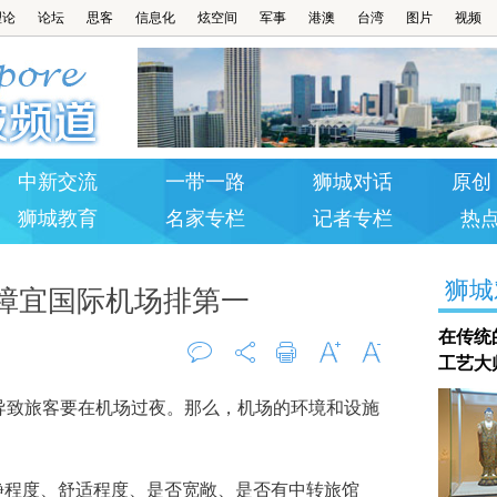
理论
论坛
思客
信息化
炫空间
军事
港澳
台湾
图片
视频
中新交流
一带一路
狮城对话
原创 
狮城教育
名家专栏
记者专栏
热
狮城
樟宜国际机场排第一
在传统
工艺大
评论
打印
字大
字小
致旅客要在机场过夜。那么，机场的环境和设施
0
程度、舒适程度、是否宽敞、是否有中转旅馆