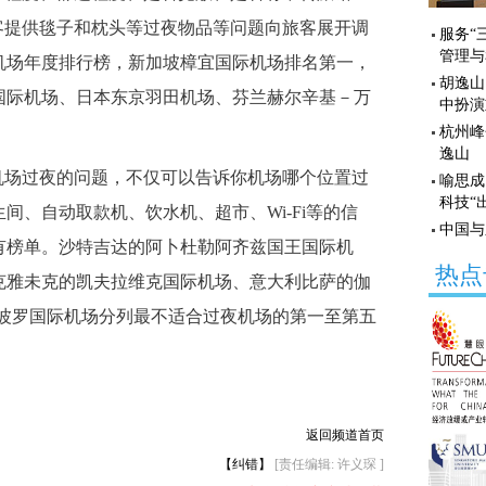
客提供毯子和枕头等过夜物品等问题向旅客展开调
服务“
管理与
机场年度排行榜，新加坡樟宜国际机场排名第一，
胡逸山
国际机场、日本东京羽田机场、芬兰赫尔辛基－万
中扮演
杭州峰
逸山
场过夜的问题，不仅可以告诉你机场哪个位置过
喻思成
科技“
间、自动取款机、饮水机、超市、Wi-Fi等的信
中国与
有榜单。沙特吉达的阿卜杜勒阿齐兹国王国际机
热点
克雅未克的凯夫拉维克国际机场、意大利比萨的伽
·波罗国际机场分列最不适合过夜机场的第一至第五
返回频道首页
【纠错】
[责任编辑: 许义琛 ]