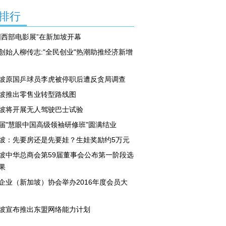
排行
国西部电影展”在新加坡开幕
创始人柳传志:"全民创业"热潮助推经济新增
坡原国乒球员李虎被停职后遭反贪局调查
坡推出零售业转型路线图
坡将开展无人驾驶巴士试验
届"慧眼中国高级领袖研修班"圆满结业
坡：先要房还是先要娃？生娃奖励约5万元
坡中华总商会第59届董事会公布第一阶段选
果
企业（新加坡）协会举办2016年度会员大
坡宣布推出东盟网络能力计划