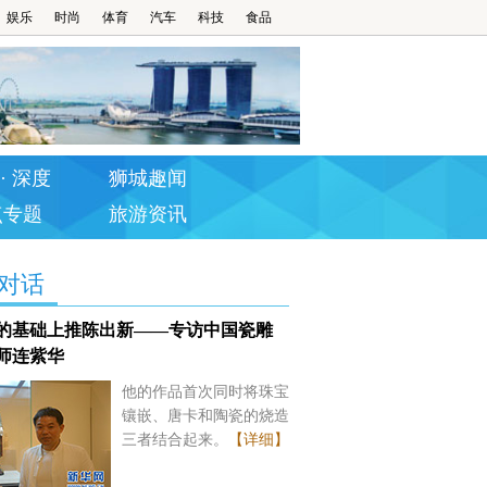
娱乐
时尚
体育
汽车
科技
食品
· 深度
狮城趣闻
点专题
旅游资讯
对话
的基础上推陈出新——专访中国瓷雕
师连紫华
他的作品首次同时将珠宝
镶嵌、唐卡和陶瓷的烧造
三者结合起来。
【详细】