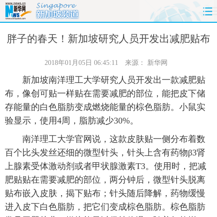
首页
时政
国际
财经
胖子的春天！新加坡研究人员开发出减肥贴布
娱乐
体育
人事
教育
2018年01月05日 06:45:11
来源：
新华网
新加坡南洋理工大学研究人员开发出一款减肥贴
时尚
思客
地方
法治
布，像创可贴一样贴在需要减肥的部位，能把皮下储
存能量的白色脂肪变成燃烧能量的棕色脂肪。小鼠实
港澳
台湾
华人
汽车
验显示，使用4周，脂肪减少30%。
科技
能源
房产
公司
南洋理工大学官网说，这款皮肤贴一侧分布着数
百个比头发丝还细的微型针头，针头上含有药物β3肾
图片
视频
彩票
食品
上腺素受体激动剂或者甲状腺激素T3。使用时，把减
肥贴贴在需要减肥的部位，两分钟后，微型针头脱离
旅游
健康
信息化
数据
贴布嵌入皮肤，揭下贴布；针头随后降解，药物缓慢
进入皮下白色脂肪，把它们变成棕色脂肪。棕色脂肪
金融
公益
军事
无人机