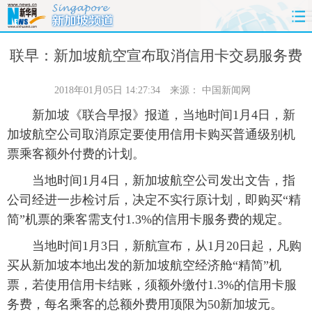
首页
时政
国际
财经
联早：新加坡航空宣布取消信用卡交易服务费
娱乐
体育
人事
教育
2018年01月05日 14:27:34
来源：
中国新闻网
新加坡《联合早报》报道，当地时间1月4日，新
时尚
思客
地方
法治
加坡航空公司取消原定要使用信用卡购买普通级别机
票乘客额外付费的计划。
港澳
台湾
华人
汽车
当地时间1月4日，新加坡航空公司发出文告，指
科技
能源
房产
公司
公司经进一步检讨后，决定不实行原计划，即购买“精
简”机票的乘客需支付1.3%的信用卡服务费的规定。
图片
视频
彩票
食品
当地时间1月3日，新航宣布，从1月20日起，凡购
买从新加坡本地出发的新加坡航空经济舱“精简”机
旅游
健康
信息化
数据
票，若使用信用卡结账，须额外缴付1.3%的信用卡服
金融
公益
军事
无人机
务费，每名乘客的总额外费用顶限为50新加坡元。