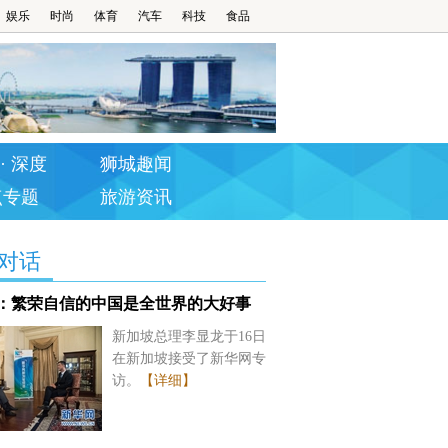
娱乐
时尚
体育
汽车
科技
食品
· 深度
狮城趣闻
点专题
旅游资讯
对话
：繁荣自信的中国是全世界的大好事
新加坡总理李显龙于16日
在新加坡接受了新华网专
访。
【详细】