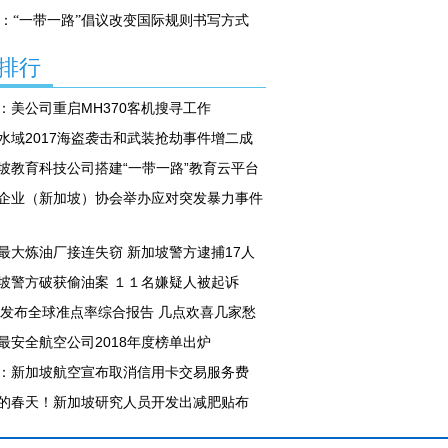
：“一带一路”倡议改变国际规则书写方式
排行
：美公司重启MH370客机搜寻工作
水域2017海盗袭击和武装抢劫事件增二成
坡教育科技公司搭建“一带一路”教育云平台
企业（新加坡）协会举办应对突发暴力事件
最大炼油厂接连失窃 新加坡警方逮捕17人
坡警方破获偷油案 １１名嫌疑人被起诉
G发布全球准点率综合报告 几点欢喜几家愁
最安全航空公司2018年度榜单出炉
：新加坡航空宣布取消信用卡交易服务费
的春天！新加坡研究人员开发出减肥贴布