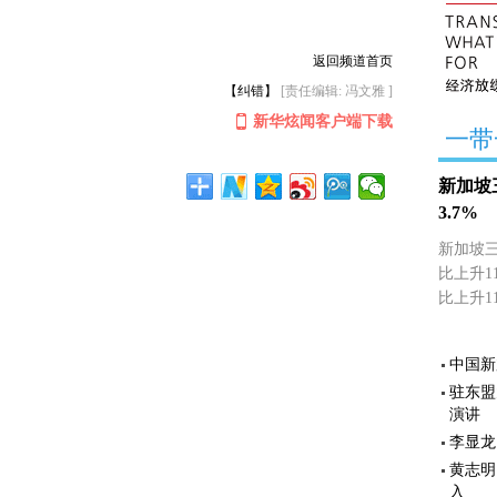
返回频道首页
【纠错】
[责任编辑: 冯文雅 ]
新华炫闻客户端下载
一带
新加坡
3.7%
新加坡三
比上升1
比上升11
中国新
驻东盟
演讲
李显龙
黄志明
入