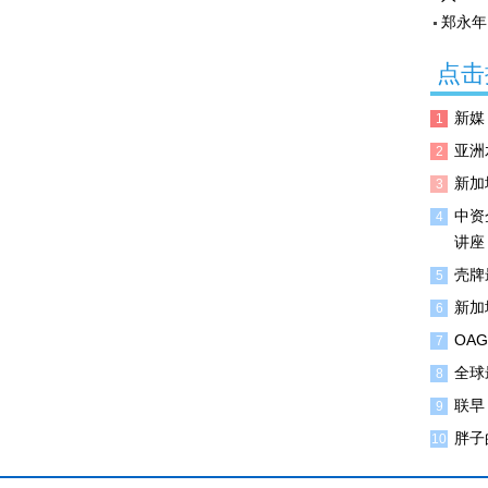
郑永年
点击
新媒
1
亚洲
2
新加
3
中资
4
讲座
壳牌
5
新加
6
OA
7
全球
8
联早
9
胖子
10