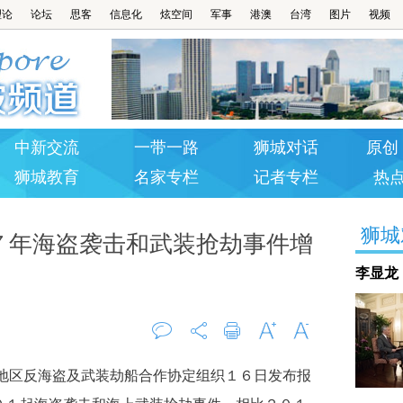
理论
论坛
思客
信息化
炫空间
军事
港澳
台湾
图片
视频
中新交流
一带一路
狮城对话
原创 
狮城教育
名家专栏
记者专栏
热
狮城
７年海盗袭击和武装抢劫事件增
李显龙
评论
打印
字大
字小
区反海盗及武装劫船合作协定组织１６日发布报
0