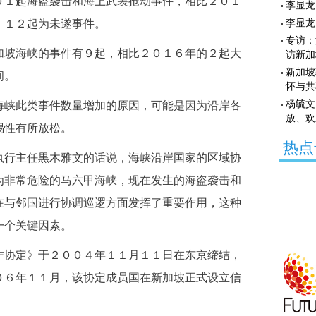
０１起海盗袭击和海上武装抢劫事件，相比２０１
李显龙
，１２起为未遂事件。
李显龙
专访：
坡海峡的事件有９起，相比２０１６年的２起大
访新加
新加坡
间。
怀与共
杨毓文
峡此类事件数量增加的原因，可能是因为沿岸各
放、欢
惕性有所放松。
热点
行主任黒木雅文的话说，海峡沿岸国家的区域协
为非常危险的马六甲海峡，现在发生的海盗袭击和
在与邻国进行协调巡逻方面发挥了重要作用，这种
一个关键因素。
协定》于２００４年１１月１１日在东京缔结，
０６年１１月，该协定成员国在新加坡正式设立信