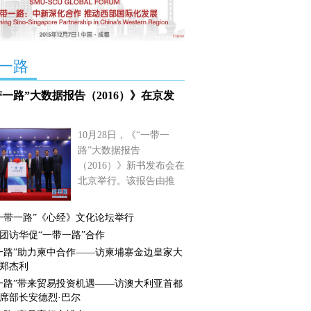
一路
带一路”大数据报告（2016）》在京发
10月28日，《“一带一
路”大数据报告
（2016）》新书发布会在
北京举行。该报告由推
进“一带一路”建设工作领
导小组办公室指导，国家
一带一路”《心经》文化论坛举行
信息中心“一带一路”大数
团访华促“一带一路”合作
据中心编撰完成，商务印
一路”助力柬中合作——访柬埔寨金边皇家大
书馆出版发行，主要数据
郑杰利
和技术支撑由亿赞普科技
一路”带来贸易投资机遇——访澳大利亚首都
集团提供。
【详细】
席部长安德烈·巴尔