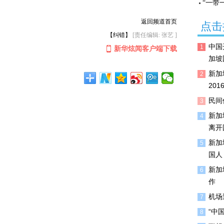
“一带
返回频道首页
点击
【纠错】
[责任编辑: 张艺 ]
中国
1
新华炫闻客户端下载
加坡
新加
2
20
民间
3
新加
4
离开
新加
5
国人
新加
6
作
机场
7
“中
8