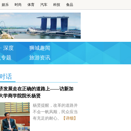
娱乐
时尚
体育
汽车
科技
食品
· 深度
狮城趣闻
点专题
旅游资讯
对话
济发展走在正确的道路上——访新加
大学商学院院长杨贤
杨贤提醒，改革的道路并
不会一帆风顺，民众应当
有充足的耐心。
【详细】