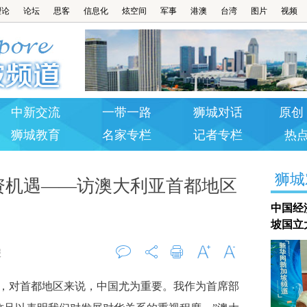
理论
论坛
思客
信息化
炫空间
军事
港澳
台湾
图片
视频
中新交流
一带一路
狮城对话
原创 
狮城教育
名家专栏
记者专栏
热
狮城
资机遇——访澳大利亚首都地区
中国经
坡国立
报
评论
打印
字大
字小
对首都地区来说，中国尤为重要。我作为首席部
0