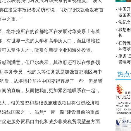
这足以表明我们对发展对华关系的重视程度。”澳大
中国开
前在接受本报记者采访时说，“我们很快就会发布首
坡国家
中之重。”
常纪文
联想创
，堪培拉所在的首都地区在发展对华关系上有着
长
都，有世界一流的大学和高学历人口，而且堪培拉
在传统
师连紫
着可以留住人才，吸引创新型企业和海外投资。
服务“
管理与
感到满意，但巴尔表示，其政府还可以在很多领
国际事务专员，他的头等任务就是加强首都地区与中
热点
直航后，从堪培拉前往中国变得容易了一些，但是我
市间的直航，从而把我们更加紧密地联系在一起”。
宏大，相关投资和基础设施建设项目将促进经济增
沿线国家之一。虽然“一带一路”建设目前的重点
在促进服务贸易自由化和减少非关税贸易壁垒方面