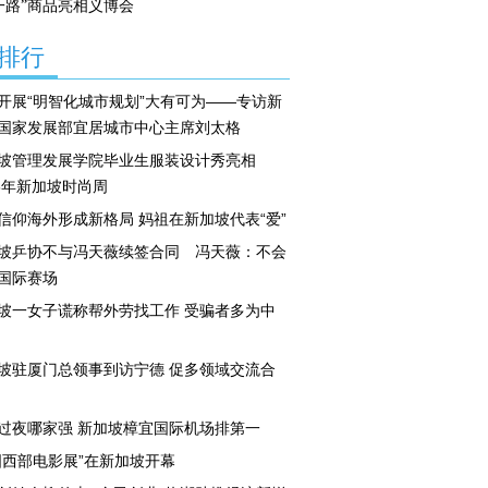
一路”商品亮相义博会
排行
开展“明智化城市规划”大有可为——专访新
国家发展部宜居城市中心主席刘太格
坡管理发展学院毕业生服装设计秀亮相
16年新加坡时尚周
信仰海外形成新格局 妈祖在新加坡代表“爱”
坡乒协不与冯天薇续签合同 冯天薇：不会
国际赛场
坡一女子谎称帮外劳找工作 受骗者多为中
坡驻厦门总领事到访宁德 促多领域交流合
过夜哪家强 新加坡樟宜国际机场排第一
国西部电影展”在新加坡开幕