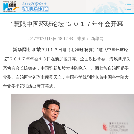
首页
时政
国际
财经
“慧眼中国环球论坛”２０１７年年会开幕
娱乐
体育
人事
教育
2017年07月13日 18:17:43
来源：
新华网
新华网新加坡
月
日电（毛雅珊 杨赛）“慧眼中国环球论
７
１３
时尚
思客
地方
法治
坛”
年年会
日在新加坡开幕。全国政协常委、海峡两岸关
２０１７
１３
港澳
台湾
华人
汽车
系协会会长陈德铭，中国驻新加坡大使陈晓东，
广西壮族自治区党委
常委、自治区常务副主席蓝天立，
中国科学院副院长兼中国科学院大
科技
能源
房产
公司
学党委书记张杰出席开幕式。
图片
视频
彩票
食品
旅游
健康
信息化
数据
金融
公益
军事
无人机