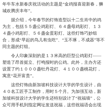
年牛车水新春庆祝活动的主题是“金鸡报喜迎新春，狮
富媒体
摄影
新华广播
城欢腾庆丰年”。
据介绍，今年春节的灯饰造型以十二生肖中的鸡
新华电视中文
新华电视英文
返回PC
为主，包括５５盏公鸡彩灯、６４盏母鸡彩灯、１３
４盏小鸡彩灯、５６盏金蛋彩灯。这些灯饰巧妙组
合，形成“早起的鸟儿有虫吃”、“玉不琢，不成器”等不
同主题的灯组。
令人印象深刻的是１３米高的巨型公鸡彩灯——
塑造了昂首挺立、打鸣报时的公鸡。此外，主办方还
设置了约１０００盏牡丹花灯、４１００盏桃花灯，
寓意“花开富贵”。
这些灯饰由新加坡科技设计大学的学生设计，由
４０名工匠手工制作，用时５个月。为加强互动，新
加坡科技设计大学的学生还特别设计了“祝福墙”，公
众可用手机到指定网址发送祝福，这些祝福语会出现