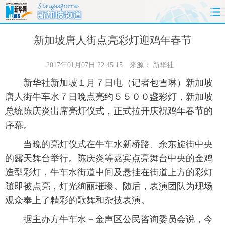
首页
时政
国际
财经
新加坡唐人街点亮彩灯迎鸡年春节
娱乐
体育
人事
教育
2017年01月07日 22:45:15
来源：
新华社
新华社新加坡１月７日电（记者包雪琳）新加坡
时尚
思客
地方
法治
唐人街牛车水７日晚点亮约５５００盏彩灯，新加坡
总统陈庆炎出席亮灯仪式，正式拉开庆祝鸡年春节的
港澳
台湾
华人
汽车
序幕。
科技
能源
房产
公司
当晚的亮灯仪式在牛车水新桥路、余东旋街中央
的露天舞台举行。陈庆炎等嘉宾点亮舞台中央的金鸡
图片
视频
彩票
食品
造型彩灯，牛车水街道中间及悬挂在街道上方的彩灯
随即被点亮，灯光绚丽璀璨。随后，表演团队为现场
旅游
健康
信息化
数据
观众奉上了精彩的歌舞和杂技表演。
金融
公益
军事
无人机
据主办方牛车水－金声区公民咨询委员会说，今