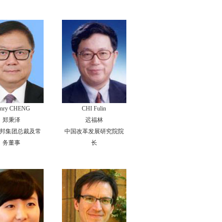
nry CHENG
CHI Fulin
郑秉泽
迟福林
邦集团总裁及常
中国改革发展研究院院
务董事
长