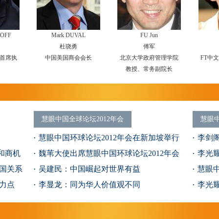
ROFF
Mark DUVAL
FU Jun
杜骁勇
傅军
首席执
中国美国商会会长
北京大学政府管理学院
FT中
教授、常务副院长
慧眼中国全球论坛2012年会
慧眼中
慧眼中国环球论坛2012年会在新加坡举行
李剑
和商机
魏苇大使出席慧眼中国环球论坛2012年会
李光
国关系
吴建民：中国崛起对世界有益
问题
慧眼中
力点
李显龙：同为华人价值观不同
李光