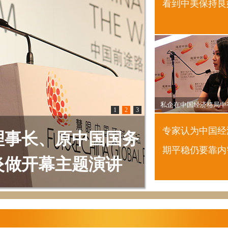
看到中美保持良
系
私企在中国经济格局中
1
2
3
专家认为中国经
理事长、原中国国务
期平稳仍要靠内
炎做开幕主题演讲