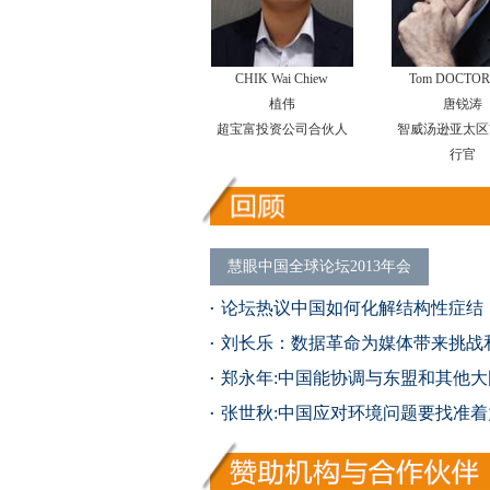
CHIK Wai Chiew
Tom DOCTO
植伟
唐锐涛
超宝富投资公司合伙人
智威汤逊亚太区
行官
慧眼中国全球论坛2013年会
论坛热议中国如何化解结构性症结
刘长乐：数据革命为媒体带来挑战
郑永年:中国能协调与东盟和其他大
张世秋:中国应对环境问题要找准着