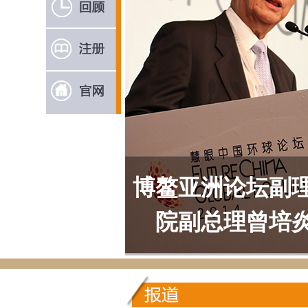
博鳌亚洲论坛副
院副总理曾培