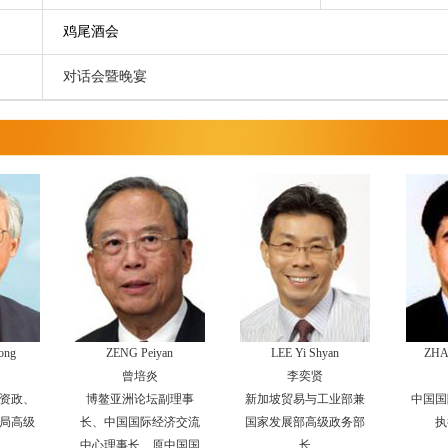
鸡尾酒会
对话会暨晚宴
ong
ZENG Peiyan
LEE Yi Shyan
ZHA
曾培炎
李奕贤
资政、
博鳌亚洲论坛副理事
新加坡贸易与工业部兼
中国国
局高级
长、中国国际经济交流
国家发展部高级政务部
执
中心理事长、原中国国
长