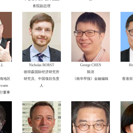
务院副总理
LL
Nicholas BORST
George CHEN
He
彼得森国际经济研究所
陈澍
海地区
研究员、中国项目负责
《南华早报》金融编辑
香港崇
ann
人
执行董事